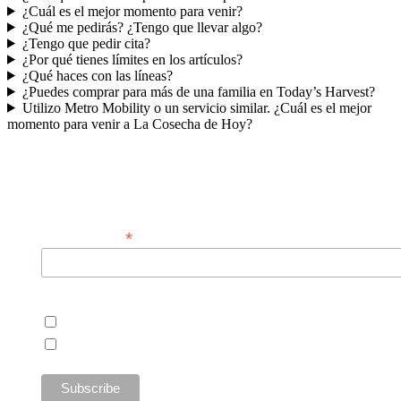
¿Cuál es el mejor momento para venir?
¿Qué me pedirás? ¿Tengo que llevar algo?
¿Tengo que pedir cita?
¿Por qué tienes límites en los artículos?
¿Qué haces con las líneas?
¿Puedes comprar para más de una familia en Today’s Harvest?
Utilizo Metro Mobility o un servicio similar. ¿Cuál es el mejor
momento para venir a La Cosecha de Hoy?
Sign up for our customer newsletter!
*
Email Address
Customers
Open Cupboard Customers
Today's Harvest Customers