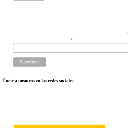
Suscríbete a nuestro boletín para compra
*
Dirección de correo electrónico
Únete a nosotros en las redes sociales