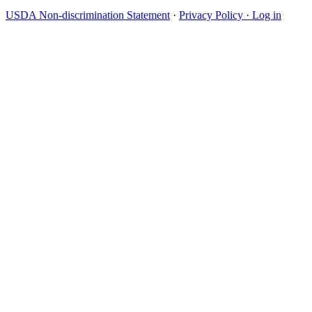
USDA Non-discrimination Statement
·
Privacy Policy ·
Log in