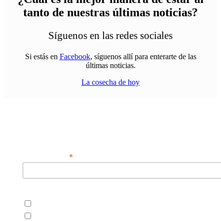
tanto de nuestras últimas noticias?
Síguenos en las redes sociales
Si estás en
Facebook
, síguenos allí para enterarte de las
últimas noticias.
La cosecha de hoy
Sign up for our customer newsletter!
*
Email Address
Customers
Open Cupboard Customers
Today's Harvest Customers