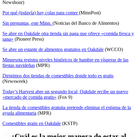
Newshour)
Por qué (todavía) hay colas para comer
(MinnPost)
Sin preguntas, este Minn.
(Noticias del Banco de Alimentos)
Se abre en Oakdale otra tienda sin paga que ofrece «comida fresca y
sana»
(Pioneer Press)
Se abre un estante de alimentos gratuitos en Oakdale
(WCCO)
Minnesota registra niveles históricos de hambre en vísperas de las
fiestas navideñas
(MPR)
Dirigimos dos tiendas de comestibles donde todo es gratis
(Newsweek)
Today’s Harvest abre un segundo local, Oakdale recibe un nuevo
«mercado de comida gratis»
(Fox 9)
La tienda de comestibles gratuita pretende eliminar el estigma de la
ayuda alimentaria
(MPR)
Comestibles gratis en Oakdale
(KSTP)
¿Cuál es la mejor manera de estar al