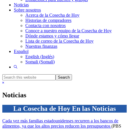
Noticias
Sobre nosotros
Acerca de la Cosecha de Hoy
Historias de compradores
Contacta con nosotros
Conoce a nuestro equipo de la Cosecha de Hoy
Dónde estamos y cómo llegar
Lista de correo de la Cosecha de Hoy
Nuestras finanzas
Español
English
(
Inglés
)
Somali
(
Somalí
)
Show
Search
Search
this
Hide
website
Search
Noticias
La Cosecha de Hoy En las Noticias
Cada vez más familias estadounidenses recurren a los bancos de
alimentos, ya que los altos precios reducen los presupuestos
(PBS